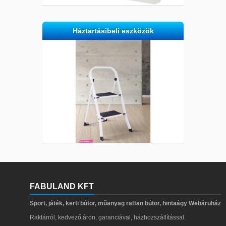
Háztartásibeli eszközök
FABULAND KFT
Sport, játék, kerti bútor, műanyag rattan bútor, hintaágy Webáruház
Raktárról, kedvező áron, garanciával, házhozszállítással.