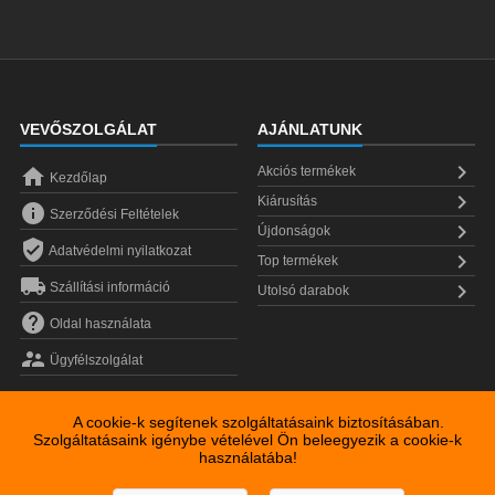
VEVŐSZOLGÁLAT
AJÁNLATUNK


Akciós termékek
Kezdőlap

Kiárusítás

Szerződési Feltételek

Újdonságok

Adatvédelmi nyilatkozat

Top termékek


Szállítási információ
Utolsó darabok

Oldal használata

Ügyfélszolgálat
A cookie-k segítenek szolgáltatásaink biztosításában.
Szolgáltatásaink igénybe vételével Ön beleegyezik a cookie-k
használatába!