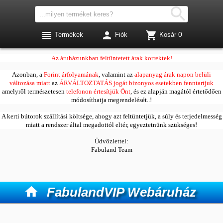




0
Termékek
Fiók
Kosár
Kedves Vásárlóink!
Az áruházunkban feltüntetett árak korrektek!
Azonban, a
Forint árfolyamának
, valamint az
alapanyag árak napon belüli
változása miatt
az
ÁRVÁLTOZTATÁS jogát bizonyos esetekben fenntartjuk
amelyről természetesen
telefonon értesítjük Önt
, és ez alapján magától értetődően
módosíthatja megrendelését..!
A kerti bútorok szállítási költsége, ahogy azt feltüntetjük, a súly és terjedelmesség
miatt a rendszer által megadottól eltér, egyeztetnünk szükséges!
Üdvözlettel:
Fabuland Team

FabulandVIP Webáruház