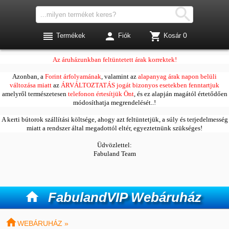




0
Termékek
Fiók
Kosár
Kedves Vásárlóink!
Az áruházunkban feltüntetett árak korrektek!
Azonban, a
Forint árfolyamának
, valamint az
alapanyag árak napon belüli
változása miatt
az
ÁRVÁLTOZTATÁS jogát bizonyos esetekben fenntartjuk
amelyről természetesen
telefonon értesítjük Önt
, és ez alapján magától értetődően
módosíthatja megrendelését..!
A kerti bútorok szállítási költsége, ahogy azt feltüntetjük, a súly és terjedelmesség
miatt a rendszer által megadottól eltér, egyeztetnünk szükséges!
Üdvözlettel:
Fabuland Team

FabulandVIP Webáruház

WEBÁRUHÁZ »