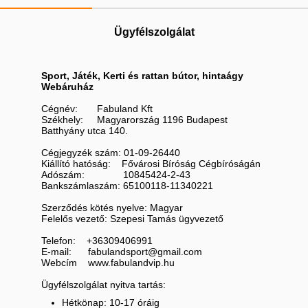
Ügyfélszolgálat
Sport, Játék, Kerti és rattan bútor, hintaágy
Webáruház
Cégnév: Fabuland Kft
Székhely: Magyarország 1196 Budapest
Batthyány utca 140.
Cégjegyzék szám: 01-09-26440
Kiállító hatóság: Fővárosi Bíróság Cégbíróságán
Adószám: 10845424-2-43
Bankszámlaszám: 65100118-11340221
Szerződés kötés nyelve: Magyar
Felelős vezető: Szepesi Tamás ügyvezető
Telefon: +36309406991
E-mail: fabulandsport@gmail.com
Webcím www.fabulandvip.hu
Ügyfélszolgálat nyitva tartás:
Hétkönap: 10-17 óráig