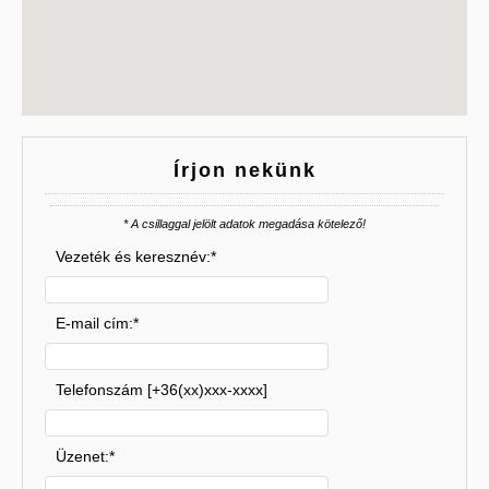
Írjon nekünk
* A csillaggal jelölt adatok megadása kötelező!
Vezeték és keresznév:*
E-mail cím:*
Telefonszám [+36(xx)xxx-xxxx]
Üzenet:*