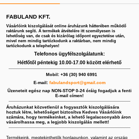
FABULAND KFT.
Vásárlóink kiszolgálását online áruházunk hátterében működő
raktárunk segíti. A termékek átvételére itt személyesen is
lehetőség van, de csak és kizárólag időpont egyeztetése után,
mivel nem mindig tartózkodunk a raktárban, nem mindig
tartózkodunk a telephelyen!
Telefonos ügyfélszolgálatunk:
Hétfőtől péntekig 10.00-17.00 között elérhető
Mobil:
+36 (30) 940 6991
E-mail:
fabulandsport@gmail.com
Üzeneteit egész nap NON-STOP 0-24 óráig fogadjuk a fenti
E-mail címen!
Áruházunkat közvetlenül a fogyasztók kiszolgálására
hoztuk létre, lehetőséget biztosítva Kedves Vásárlóink
számára, hogy termékeinket, a lehető legalacsonyabb áron
vásárolhassa meg, a legjobb kiszolgálás mellett!
Termékeink, megtekinthetők honlapunkon, valamint az ország