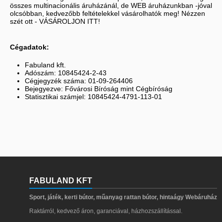
összes multinacionális áruházánál, de WEB áruházunkban -jóval
olcsóbban, kedvezőbb feltételekkel vásárolhatók meg! Nézzen
szét ott - VÁSÁROLJON ITT!
Cégadatok:
Fabuland kft.
Adószám: 10845424-2-43
Cégjegyzék száma: 01-09-264406
Bejegyezve: Fővárosi Bíróság mint Cégbíróság
Statisztikai számjel: 10845424-4791-113-01
FABULAND KFT
Sport, játék, kerti bútor, műanyag rattan bútor, hintaágy Webáruház
Raktárról, kedvező áron, garanciával, házhozszállítással.