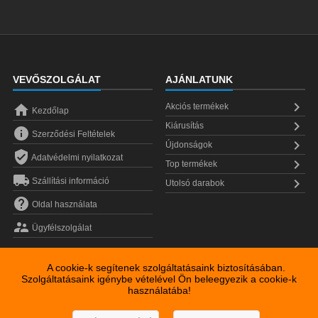
VEVŐSZOLGÁLAT
AJÁNLATUNK


Akciós termékek
Kezdőlap

Kiárusítás

Szerződési Feltételek

Újdonságok

Adatvédelmi nyilatkozat

Top termékek


Szállítási információ
Utolsó darabok

Oldal használata

Ügyfélszolgálat
A cookie-k segítenek szolgáltatásaink biztosításában.
Szolgáltatásaink igénybe vételével Ön beleegyezik a cookie-k
használatába!
Copyright © 2026
Fabuland Kft