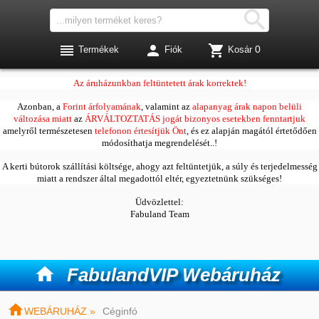




0
Termékek
Fiók
Kosár
Kedves Vásárlóink!
Az áruházunkban feltüntetett árak korrektek!
Azonban, a
Forint árfolyamának
, valamint az
alapanyag árak napon belüli
változása miatt
az
ÁRVÁLTOZTATÁS jogát bizonyos esetekben fenntartjuk
amelyről természetesen
telefonon értesítjük Önt
, és ez alapján magától értetődően
módosíthatja megrendelését..!
A kerti bútorok szállítási költsége, ahogy azt feltüntetjük, a súly és terjedelmesség
miatt a rendszer által megadottól eltér, egyeztetnünk szükséges!
Üdvözlettel:
Fabuland Team

FabulandVIP Webáruház

WEBÁRUHÁZ »
Céginfó