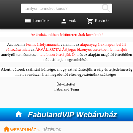




0
Termékek
Fiók
Kosár
Kedves Vásárlóink!
Az áruházunkban feltüntetett árak korrektek!
Azonban, a
Forint árfolyamának
, valamint az
alapanyag árak napon belüli
változása miatt
az
ÁRVÁLTOZTATÁS jogát bizonyos esetekben fenntartjuk
amelyről természetesen
telefonon értesítjük Önt
, és ez alapján magától értetődően
módosíthatja megrendelését..!
A kerti bútorok szállítási költsége, ahogy azt feltüntetjük, a súly és terjedelmesség
miatt a rendszer által megadottól eltér, egyeztetnünk szükséges!
Üdvözlettel:
Fabuland Team

FabulandVIP Webáruház

WEBÁRUHÁZ »
JÁTÉKOK