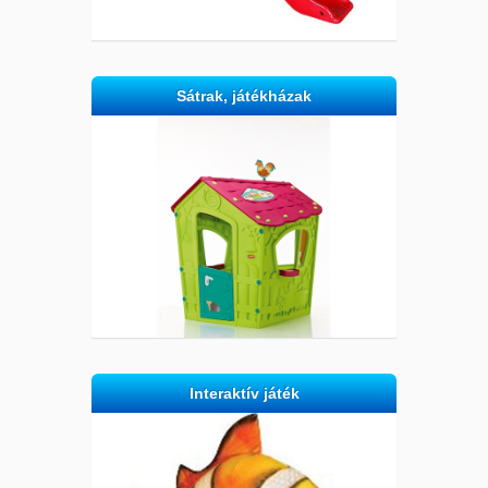
Sátrak, játékházak
Interaktív játék