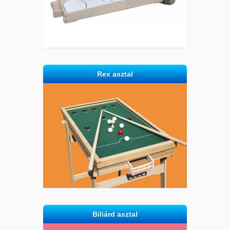
Rex asztal
Biliárd asztal