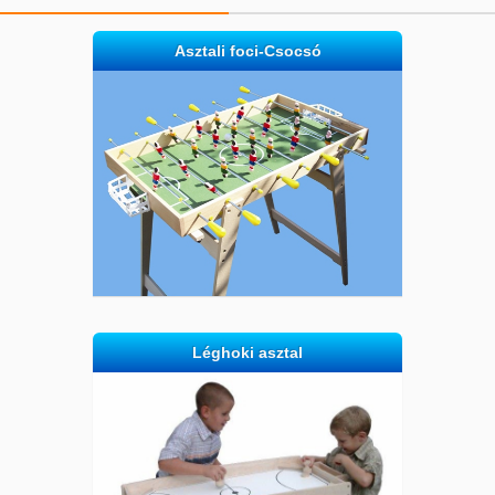
Asztali foci-Csocsó
Léghoki asztal