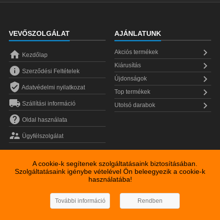
VEVŐSZOLGÁLAT
AJÁNLATUNK


Akciós termékek
Kezdőlap

Kiárusítás

Szerződési Feltételek

Újdonságok

Adatvédelmi nyilatkozat

Top termékek


Szállítási információ
Utolsó darabok

Oldal használata

Ügyfélszolgálat
A cookie-k segítenek szolgáltatásaink biztosításában.
Szolgáltatásaink igénybe vételével Ön beleegyezik a cookie-k
használatába!
Copyright © 2026
Fabuland Kft
További információ
Rendben
Magyarország
1196
Budapest
Batthyány utca 140.
+36309406991
info@fabuland.hu
www.fabulandvip.hu