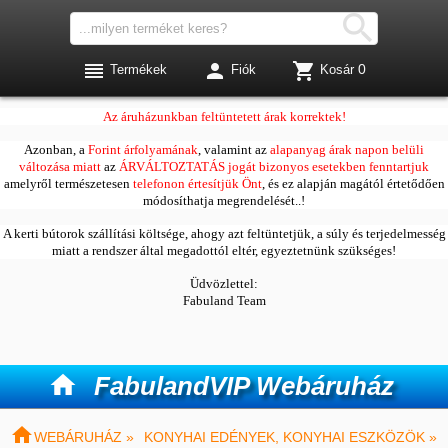




0
Termékek
Fiók
Kosár
Kedves Vásárlóink!
Az áruházunkban feltüntetett árak korrektek!
Azonban, a
Forint árfolyamának
, valamint az
alapanyag árak napon belüli
változása miatt
az
ÁRVÁLTOZTATÁS jogát bizonyos esetekben fenntartjuk
amelyről természetesen
telefonon értesítjük Önt
, és ez alapján magától értetődően
módosíthatja megrendelését..!
A kerti bútorok szállítási költsége, ahogy azt feltüntetjük, a súly és terjedelmesség
miatt a rendszer által megadottól eltér, egyeztetnünk szükséges!
Üdvözlettel:
Fabuland Team

FabulandVIP Webáruház

WEBÁRUHÁZ »
KONYHAI EDÉNYEK, KONYHAI ESZKÖZÖK »