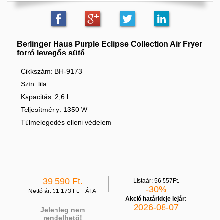
Berlinger Haus Purple Eclipse Collection Air Fryer
forró levegős sütő
Cikkszám: BH-9173
Szín: lila
Kapacitás: 2,6 l
Teljesítmény: 1350 W
Túlmelegedés elleni védelem
39 590 Ft.
Listaár:
56 557
Ft.
-30%
Nettó ár: 31 173 Ft. + ÁFA
Akció határideje lejár:
2026-08-07
Jelenleg nem
rendelhető!