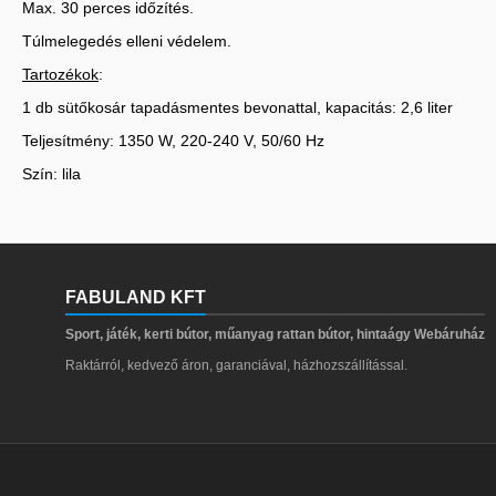
Max. 30 perces időzítés.
Túlmelegedés elleni védelem.
Tartozékok
:
1 db sütőkosár tapadásmentes bevonattal, kapacitás: 2,6 liter
Teljesítmény: 1350 W, 220-240 V, 50/60 Hz
Szín: lila
FABULAND KFT
Sport, játék, kerti bútor, műanyag rattan bútor, hintaágy Webáruház
Raktárról, kedvező áron, garanciával, házhozszállítással.