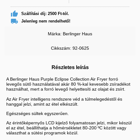

Szállítási díj: 2500 Ft-tól.

Jelenleg nem rendelhető!
Márka: Berlinger Haus
Cikkszám: 92-0625
Részletes leírás
A Berlinger Haus Purple Eclipse Collection Air Fryer forró
levegős sütő használatával akár 80 %-kal kevesebb zsíradékot
használhat, mert
a forró levegő helyettesíti az olajat és zsírt
.
Az Air Fryer intelligens rendszere véd a túlmelegedéstől és
hanggal jelzi, amint az étel elkészült.
Egészséges sültek egyszerűen.
Az érintőképernyős LCD kijelző folyamatosan jelzi, mikor készül
el az étel, beállíthatja a hőmérsékletet 80-200 ºC között vagy
választhat a sütési programok közül.