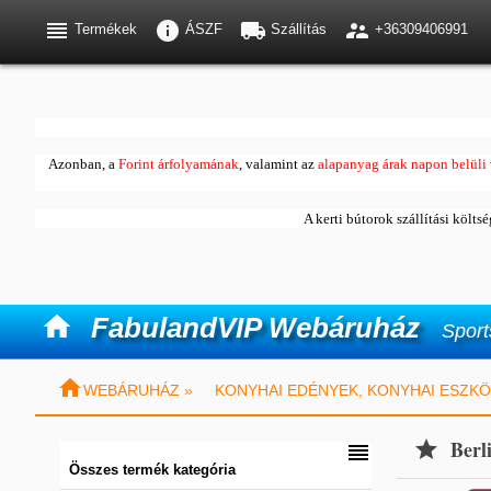




Termékek
ÁSZF
Szállítás
+36309406991
Azonban, a
Forint árfolyamának
, valamint az
alapanyag árak napon belüli 
A kerti bútorok szállítási költs

FabulandVIP Webáruház
Sport

WEBÁRUHÁZ »
KONYHAI EDÉNYEK, KONYHAI ESZKÖ
Berl


Összes termék kategória