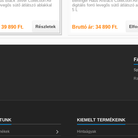
us Black Silver Collection Air
Berlinger Haus Antracit Collection Air
levegős sütő átlátszó ablakkal
digitális forró levegős sütő átlátszó 
5 L
Részletek
Elfo
 39 890 Ft.
Bruttó ár: 34 890 Ft.
F
Sp
Ra
TUNK
KIEMELT TERMÉKEINK

rmékek
Hintaágyak