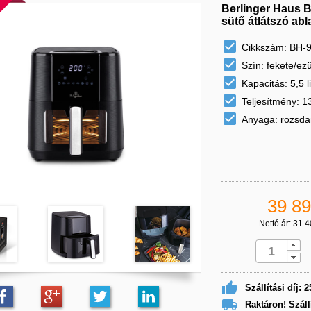
Berlinger Haus Bl
sütő átlátszó abl

Cikkszám: BH-

Szín: fekete/ez

Kapacitás: 5,5 li

Teljesítmény: 

Anyaga: rozsda
39 89
Nettó ár: 31 4

Szállítási díj: 2

Raktáron! Száll