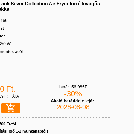
ack Silver Collection Air Fryer forró levegős
akkal
9466
üst
ter
1350 W
mentes acél
0 Ft.
Listaár:
56 986
Ft.
-30%
09 Ft. + ÁFA
Akció határideje lejár:

2026-08-08
500 Ft-tól.
ítási idő 1-2 munkanaptól!