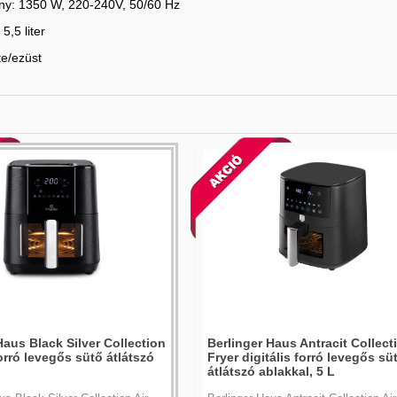
ény: 1350 W, 220-240V, 50/60 Hz
5,5 liter
te/ezüst
Haus Black Silver Collection
Berlinger Haus Antracit Collecti
forró levegős sütő átlátszó
Fryer digitális forró levegős sü
átlátszó ablakkal, 5 L