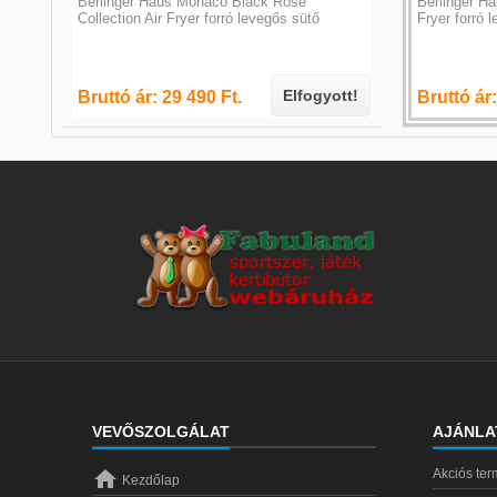
r
Berlinger Haus Monaco Black Rose
Berlinger Ha
Collection Air Fryer forró levegős sütő
Fryer forró 
tt!
Elfogyott!
Bruttó ár: 29 490 Ft.
Bruttó ár:
VEVŐSZOLGÁLAT
AJÁNLA

Akciós te
Kezdőlap