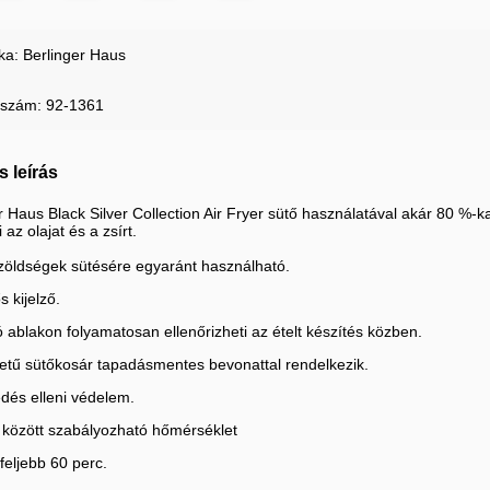
ka: Berlinger Haus
kszám: 92-1361
s leírás
r Haus Black Silver Collection Air Fryer sütő használatával akár 80 %-ka
i az olajat és a zsírt.
zöldségek sütésére egyaránt használható.
s kijelző.
ó ablakon folyamatosan ellenőrizheti az ételt készítés közben.
etű sütőkosár tapadásmentes bevonattal rendelkezik.
dés elleni védelem.
 között szabályozható hőmérséklet
gfeljebb 60 perc.