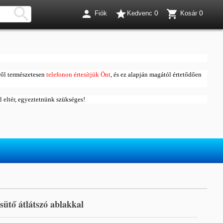




0
0
Fiók
Kedvenc
Kosár
ől természetesen
telefonon értesítjük Önt
, és ez alapján magától értetődően
ól eltér, egyeztetnünk szükséges!
sütő átlátszó ablakkal