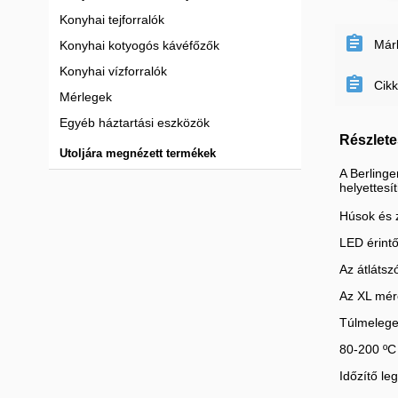
Konyhai tejforralók

Már
Konyhai kotyogós kávéfőzők
Konyhai vízforralók

Cik
Mérlegek
Egyéb háztartási eszközök
Részlete
Utoljára megnézett termékek
A Berlinge
helyettesít
Húsok és 
LED érintő
Az átlátsz
Az XL mér
Túlmelege
80-200 ºC
Időzítő le