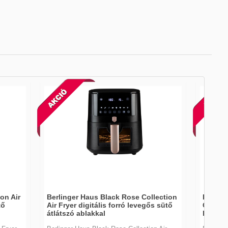
on Air
Berlinger Haus Black Rose Collection
Berlin
tő
Air Fryer digitális forró levegős sütő
Collect
átlátszó ablakkal
levegős