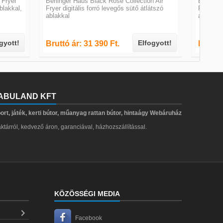
 Fryer
Berlinger Haus Black Rose Collection Air
Berlinge
ablakkal,
Fryer digitális forró levegős sütő átlátszó
Fryer dig
ablakkal
ablakkal
gyott!
Elfogyott!
Bruttó ár: 31 390 Ft.
Bruttó 
ABULAND KFT
ort, játék, kerti bútor, műanyag rattan bútor, hintaágy Webáruház
ktárról, kedvező áron, garanciával, házhozszállítással.
KÖZÖSSÉGI MEDIA

Facebook