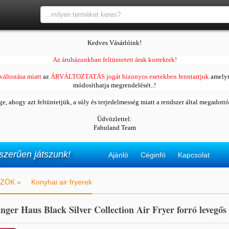
Kedves Vásárlóink!
Az áruházunkban feltüntetett árak korrektek!
változása miatt
az
ÁRVÁLTOZTATÁS jogát bizonyos esetekben fenntartjuk
amelyr
módosíthatja megrendelését..!
ége, ahogy azt feltüntetjük, a súly és terjedelmesség miatt a rendszer által megadott
Üdvözlettel:
Fabuland Team
szerűen játszunk!
Ajánló
Céginfó
Kapcsolat
ZÖK »
Konyhai air fryerek
inger Haus Black Silver Collection Air Fryer forró levegős 