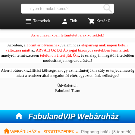




0
Termékek
Fiók
Kosár
Kedves Vásárlóink!
Az áruházunkban feltüntetett árak korrektek!
Azonban, a
Forint árfolyamának
, valamint az
alapanyag árak napon belüli
változása miatt
az
ÁRVÁLTOZTATÁS jogát bizonyos esetekben fenntartjuk
amelyről természetesen
telefonon értesítjük Önt
, és ez alapján magától értetődően
módosíthatja megrendelését..!
A kerti bútorok szállítási költsége, ahogy azt feltüntetjük, a súly és terjedelmesség
miatt a rendszer által megadottól eltér, egyeztetnünk szükséges!
Üdvözlettel:
Fabuland Team

FabulandVIP Webáruház

WEBÁRUHÁZ »
SPORTSZEREK »
Pingpong hálók (3 termék)