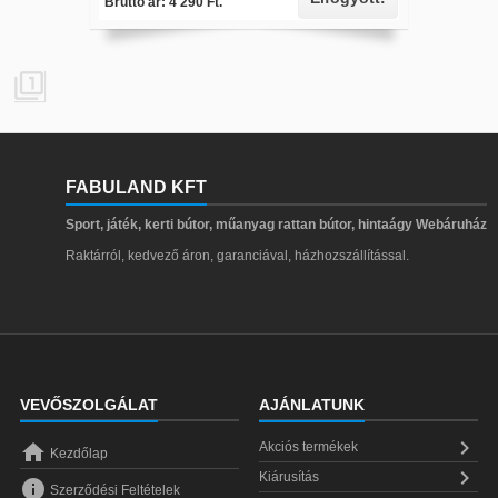
Bruttó ár: 4 290 Ft.

FABULAND KFT
Sport, játék, kerti bútor, műanyag rattan bútor, hintaágy Webáruház
Raktárról, kedvező áron, garanciával, házhozszállítással.
VEVŐSZOLGÁLAT
AJÁNLATUNK


Akciós termékek
Kezdőlap

Kiárusítás

Szerződési Feltételek