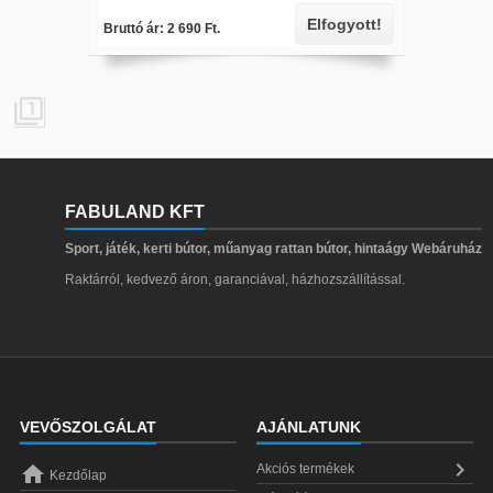
Elfogyott!
Bruttó ár: 2 690 Ft.

FABULAND KFT
Sport, játék, kerti bútor, műanyag rattan bútor, hintaágy Webáruház
Raktárról, kedvező áron, garanciával, házhozszállítással.
VEVŐSZOLGÁLAT
AJÁNLATUNK


Akciós termékek
Kezdőlap