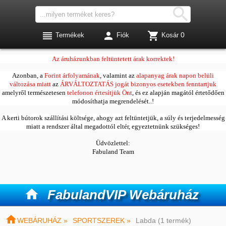




0
Termékek
Fiók
Kosár
Kedves Vásárlóink!
Az áruházunkban feltüntetett árak korrektek!
Azonban, a
Forint árfolyamának
, valamint az
alapanyag árak napon belüli
változása miatt
az
ÁRVÁLTOZTATÁS jogát bizonyos esetekben fenntartjuk
amelyről természetesen
telefonon értesítjük Önt
, és ez alapján magától értetődően
módosíthatja megrendelését..!
A kerti bútorok szállítási költsége, ahogy azt feltüntetjük, a súly és terjedelmesség
miatt a rendszer által megadottól eltér, egyeztetnünk szükséges!
Üdvözlettel:
Fabuland Team

FabulandVIP Webáruház

WEBÁRUHÁZ »
SPORTSZEREK »
Labda (1 termék)