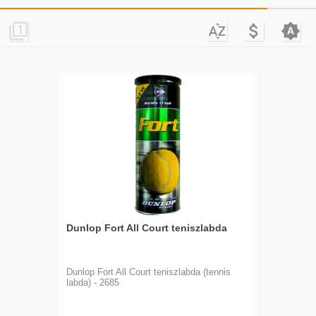




Dunlop Fort All Court teniszlabda
Dunlop Fort All Court teniszlabda (tennis
labda) - 2685