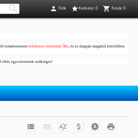




0
0
Fiók
Kedvenc
Kosár
ől természetesen
telefonon értesítjük Önt
, és ez alapján magától értetődően
ól eltér, egyeztetnünk szükséges!





