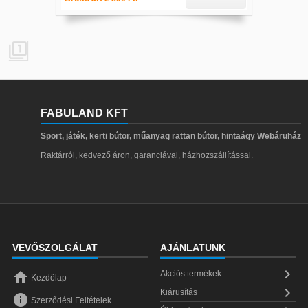

FABULAND KFT
Sport, játék, kerti bútor, műanyag rattan bútor, hintaágy Webáruház
Raktárról, kedvező áron, garanciával, házhozszállítással.
VEVŐSZOLGÁLAT
AJÁNLATUNK


Akciós termékek
Kezdőlap

Kiárusítás

Szerződési Feltételek