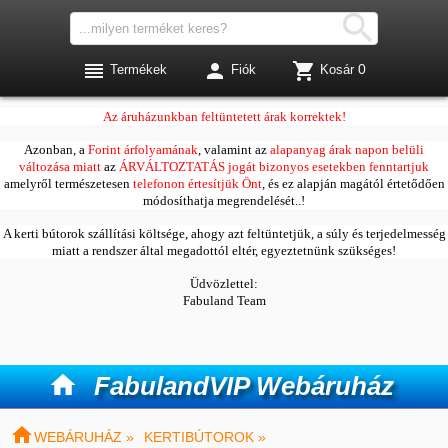




0
Termékek
Fiók
Kosár
Kedves Vásárlóink!
Az áruházunkban feltüntetett árak korrektek!
Azonban, a
Forint árfolyamának
, valamint az
alapanyag árak napon belüli
változása miatt
az
ÁRVÁLTOZTATÁS jogát bizonyos esetekben fenntartjuk
amelyről természetesen
telefonon értesítjük Önt
, és ez alapján magától értetődően
módosíthatja megrendelését..!
A kerti bútorok szállítási költsége, ahogy azt feltüntetjük, a súly és terjedelmesség
miatt a rendszer által megadottól eltér, egyeztetnünk szükséges!
Üdvözlettel:
Fabuland Team

FabulandVIP Webáruház

WEBÁRUHÁZ »
KERTIBÚTOROK »