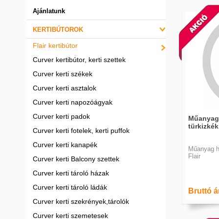
Ajánlatunk
KERTIBÚTOROK
Flair kertibútor
Curver kertibútor, kerti szettek
Curver kerti székek
Curver kerti asztalok
Curver kerti napozóágyak
Curver kerti padok
Műanyag 
türkizkék 
Curver kerti fotelek, kerti puffok
Curver kerti kanapék
Műanyag hű
Flair
Curver kerti Balcony szettek
Curver kerti tároló házak
Curver kerti tároló ládák
Bruttó ár
Curver kerti szekrények,tárolók
Curver kerti szemetesek