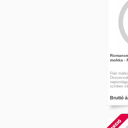
Romance
mokka - F
Flair márk
Összecsuk
napozóágy.
színben vá
Bruttó á