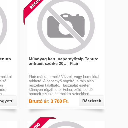
Tenuto
Műanyag kerti napernyőtalp Tenuto
antracit szürke 20L - Flair
omokkal
Flair márkatermék! Vízzel, vagy homokkal
alsó
tölthető. A napernyő rögzítő, a talp alsó
én
részében található. Használat esetén
rdó,
könnyen rögzíthető. Fehér, zöld, bordó,
n.
antracit szürke és mokka színekben.
fogyott!
Részletek
Bruttó ár: 3 700 Ft.