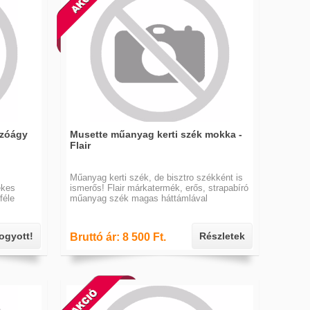
ozóágy
Musette műanyag kerti szék mokka -
Flair
Műanyag kerti szék, de bisztro székként is
ekes
ismerős! Flair márkatermék, erős, strapabíró
féle
műanyag szék magas háttámlával
fogyott!
Részletek
Bruttó ár: 8 500 Ft.