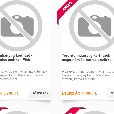
műanyag kerti szék
Toronto műanyag kerti szék
lás mokka - Flair
magastámlás antracit szürke - 
tmány, de nem Flair márkatermék!
Flair gyártmány, de nem Flair márk
anyag kerti UV-szűrős magyar
Karfás,műanyag kerti UV-szűrős m
dvező áron!
termék, kedvező áron!
Részletek
Ré
: 5 790 Ft.
Bruttó ár: 7 490 Ft.