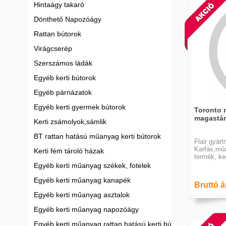
Hintaágy takaró
Dönthető Napozóágy
Rattan bútorok
Virágcserép
Szerszámos ládák
Egyéb kerti bútorok
Egyéb párnázatok
Egyéb kerti gyermek bútorok
Toronto 
magastám
Kerti zsámolyok,sámlik
BT rattan hatású műanyag kerti bútorok
Flair gyár
Karfás,mű
Kerti fém tároló házak
termék, ke
Egyéb kerti műanyag székek, fotelek
Egyéb kerti műanyag kanapék
Bruttó ár
Egyéb kerti műanyag asztalok
Egyéb kerti műanyag napozóágy
Egyéb kerti műanyag rattan hatású kerti bútor garnitúrák