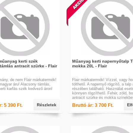
műanyag kerti szék
Műanyag kerti napernyőtalp 
ámlás antracit szürke - Flair
mokka 20L - Flair
tmány, de nem Flair márkatermék!
Flair márkatermék! Vízzel, vagy h
magyar áru! Alacsony támlás,
tölthető. A napernyő rögzítő, a talp 
rti karfás szék kedvező áron!
részében található. Használat eset
könnyen rögzíthető. Fehér, zöld, bo
antracit szürke és mokka színekbe
Részletek
El
: 5 390 Ft.
Bruttó ár: 3 700 Ft.