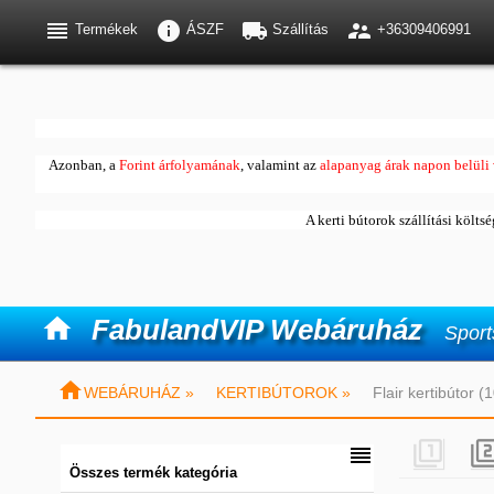




Termékek
ÁSZF
Szállítás
+36309406991
Azonban, a
Forint árfolyamának
, valamint az
alapanyag árak napon belüli 
A kerti bútorok szállítási költs

FabulandVIP Webáruház
Sport

WEBÁRUHÁZ »
KERTIBÚTOROK »
Flair kertibútor 


Összes termék kategória