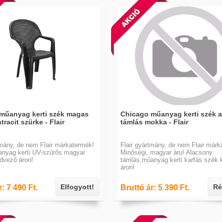
k
műanyag kerti szék magas
Chicago műanyag kerti szék 
tracit szürke - Flair
támlás mokka - Flair
tmány, de nem Flair márkatermék!
Flair gyártmány, de nem Flair márk
anyag kerti UV-szűrős magyar
Minőségi, magyar áru! Alacsony
dvező áron!
támlás,műanyag kerti karfás szék
áron!
Elfogyott!
Ré
: 7 490 Ft.
Bruttó ár: 5 390 Ft.