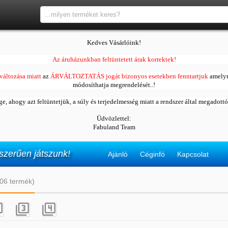
Kedves Vásárlóink!
Az áruházunkban feltüntetett árak korrektek!
változása miatt
az
ÁRVÁLTOZTATÁS jogát bizonyos esetekben fenntartjuk
amelyr
módosíthatja megrendelését..!
ége, ahogy azt feltüntetjük, a súly és terjedelmesség miatt a rendszer által megadott
Üdvözlettel:
Fabuland Team
szerűen játszunk!
Ajánló
Céginfó
Kapcsolat
(106 termék)


