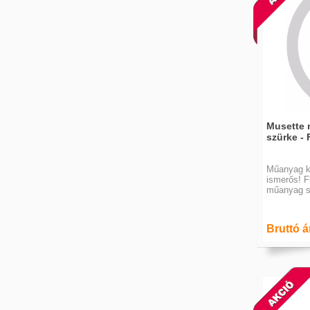
Musette 
szürke - F
Műanyag ke
ismerős! F
műanyag s
Bruttó á