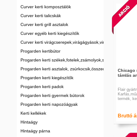
Curver kerti komposztálók
Curver kerti talicskák
Curver kerti grill asztalok
Curver egyéb kerti kiegészítők
Curver kerti virágcserepek,virágágyások,virágládák
Progarden kertibútor
Progarden kerti székek,fotelek,zsámolyok,strandszékek
Progarden kerti asztalok, zsúrkocsik,összecsukható asztalo
Chicago 
támlás an
Progarden kerti kiegészítők
Progarden kerti padok
Flair gyár
Karfás,mű
Progarden kerti gyermek bútorok
termék, ke
Progarden kerti napozóágyak
Kerti kellékek
Bruttó ár
Hintaágy
Hintaágy párna