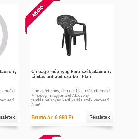
alacsony
Chicago műanyag kerti szék alacsony
támlás antracit szürke - Flair
atermék!
Flair gyártmány, de nem Flair márkatermék!
Minőségi, magyar áru! Alacsony
 kedvező
támlás,műanyag kerti karfás szék kedvező
áron!
szletek
Részletek
Bruttó ár: 6 990 Ft.