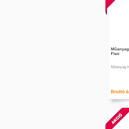
Műanyag 
Flair
Műanyag hű
Bruttó ár