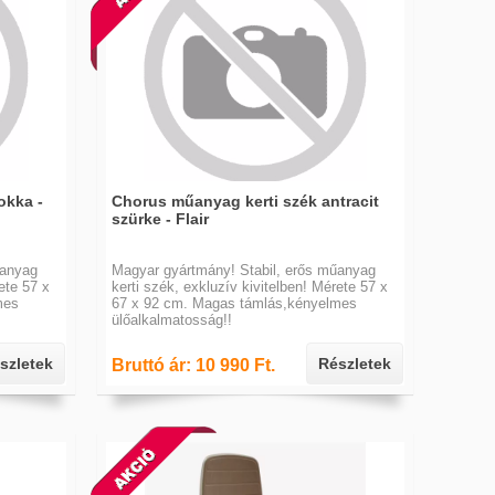
okka -
Chorus műanyag kerti szék antracit
szürke - Flair
űanyag
Magyar gyártmány! Stabil, erős műanyag
ete 57 x
kerti szék, exkluzív kivitelben! Mérete 57 x
mes
67 x 92 cm. Magas támlás,kényelmes
ülőalkalmatosság!!
szletek
Részletek
Bruttó ár: 10 990 Ft.