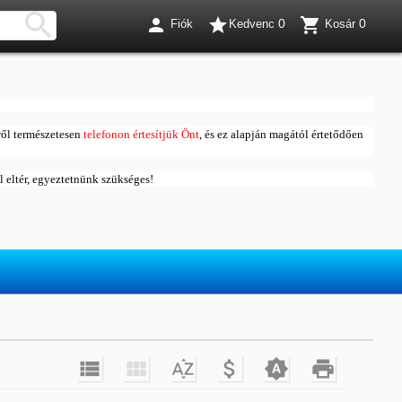




0
0
Fiók
Kedvenc
Kosár
ől természetesen
telefonon értesítjük Önt
, és ez alapján magától értetődően
ól eltér, egyeztetnünk szükséges!





