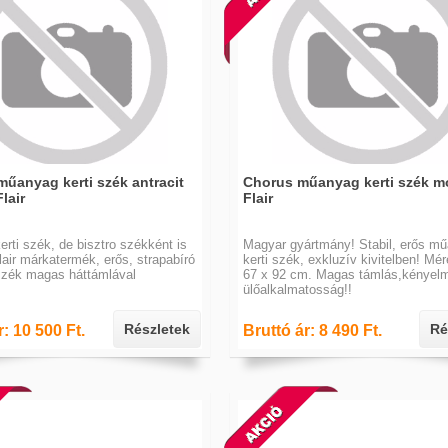
műanyag kerti szék antracit
Chorus műanyag kerti szék m
lair
Flair
rti szék, de bisztro székként is
Magyar gyártmány! Stabil, erős m
lair márkatermék, erős, strapabíró
kerti szék, exkluzív kivitelben! Mér
zék magas háttámlával
67 x 92 cm. Magas támlás,kényel
ülőalkalmatosság!!
Részletek
Ré
r: 10 500 Ft.
Bruttó ár: 8 490 Ft.