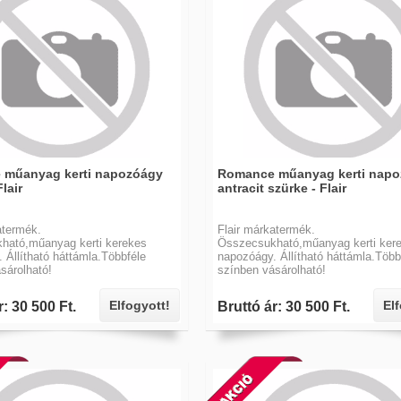
 műanyag kerti napozóágy
Romance műanyag kerti nap
lair
antracit szürke - Flair
atermék.
Flair márkatermék.
ható,műanyag kerti kerekes
Összecsukható,műanyag kerti ker
 Állítható háttámla.Többféle
napozóágy. Állítható háttámla.Több
sárolható!
színben vásárolható!
Elfogyott!
El
r: 30 500 Ft.
Bruttó ár: 30 500 Ft.