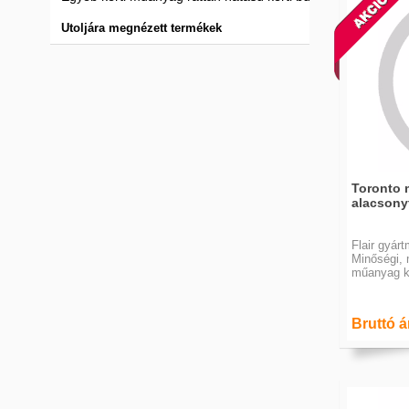
Utoljára megnézett termékek
Toronto 
alacsonyt
Flair gyár
Minőségi, 
műanyag ke
Bruttó ár