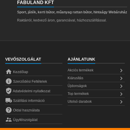
FABULAND KFT
Sport, játék, kerti bútor, műanyag rattan bútor, hintaágy Webáruház
Raktárról, kedvező áron, garanciával, házhozszállítással.
VEVŐSZOLGÁLAT
AJÁNLATUNK


Akciós termékek
Kezdőlap

Kiárusítás

Szerződési Feltételek

Újdonságok

Adatvédelmi nyilatkozat

Top termékek


Szállítási információ
Utolsó darabok

Oldal használata

Ügyfélszolgálat