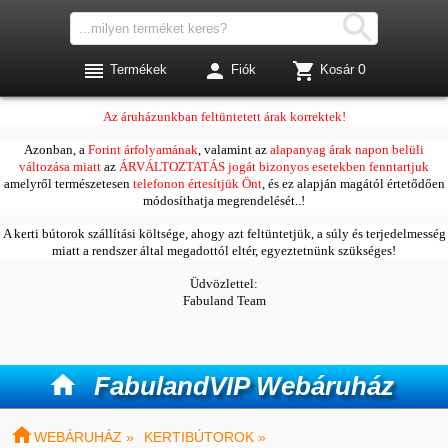




0
Termékek
Fiók
Kosár
Kedves Vásárlóink!
Az áruházunkban feltüntetett árak korrektek!
Azonban, a
Forint árfolyamának
, valamint az
alapanyag árak napon belüli
változása miatt
az
ÁRVÁLTOZTATÁS jogát bizonyos esetekben fenntartjuk
amelyről természetesen
telefonon értesítjük Önt
, és ez alapján magától értetődően
módosíthatja megrendelését..!
A kerti bútorok szállítási költsége, ahogy azt feltüntetjük, a súly és terjedelmesség
miatt a rendszer által megadottól eltér, egyeztetnünk szükséges!
Üdvözlettel:
Fabuland Team

FabulandVIP Webáruház

WEBÁRUHÁZ »
KERTIBÚTOROK »