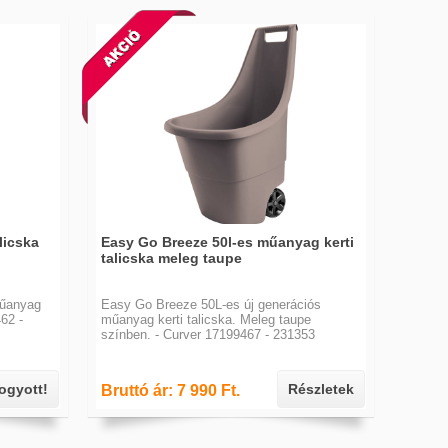
licska
Easy Go Breeze 50l-es műanyag kerti
talicska meleg taupe
műanyag
Easy Go Breeze 50L-es új generációs
462 -
műanyag kerti talicska. Meleg taupe
színben. - Curver 17199467 - 231353
fogyott!
Részletek
Bruttó ár: 7 990 Ft.