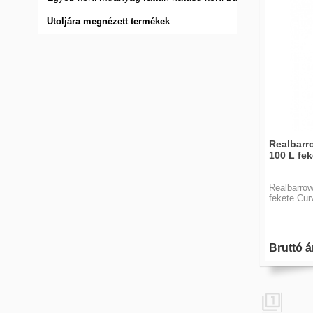
Utoljára megnézett termékek
Realbarr
100 L fek
Realbarrow
fekete Cur
Bruttó á
