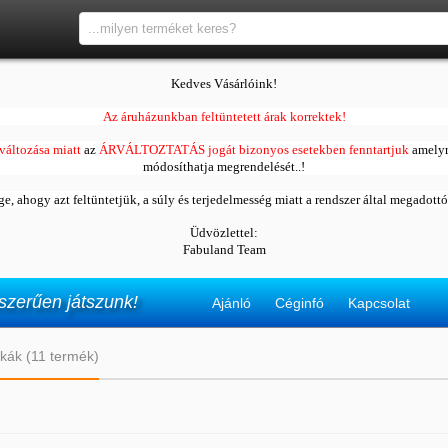
Kedves Vásárlóink!
Az áruházunkban feltüntetett árak korrektek!
változása miatt
az
ÁRVÁLTOZTATÁS jogát bizonyos esetekben fenntartjuk
amelyr
módosíthatja megrendelését..!
ége, ahogy azt feltüntetjük, a súly és terjedelmesség miatt a rendszer által megadott
Üdvözlettel:
Fabuland Team
szerűen játszunk!
Ajánló
Céginfó
Kapcsolat
cskák (11 termék)