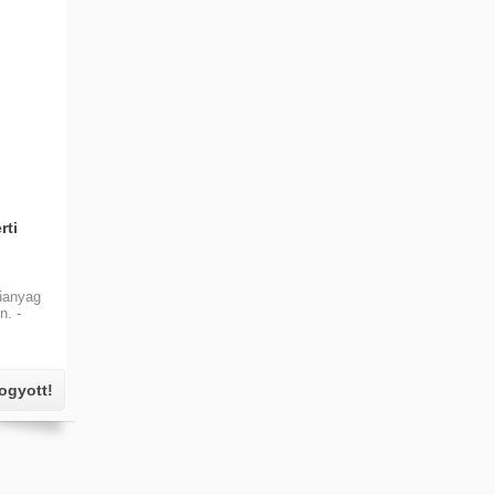
rti
űanyag
n. -
fogyott!