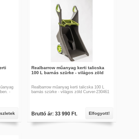
rti
Realbarrow műanyag kerti talicska
100 L barnás szürke - világos zöld
műanyag
Realbarrow műanyag kerti talicska 100 L
nben. -
barnás szürke - világos zöld Curver-230461
szletek
Elfogyott!
Bruttó ár: 33 990 Ft.