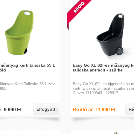
műanyag kerti talicska 55 L
Easy Go XL 62l-es műanyag ke
öld
talicska antracit - szürke
anyag Kerti Talicska 55 L zöld
Easy Go XL 62L-es újgenerációs 
5885
kerti talicska. antracit - szürke szí
Curver 17190643 - 228917
Elfogyott!
Ré
: 9 990 Ft.
Bruttó ár: 11 990 Ft.