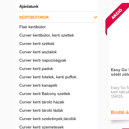
Ajánlatunk
KERTIBÚTOROK
Flair kertibútor
Curver kertibútor, kerti szettek
Curver kerti székek
Curver kerti asztalok
Curver kerti napozóágyak
Curver kerti padok
Easy Go 
sötét zöl
Curver kerti fotelek, kerti puffok
Curver kerti kanapék
Easy Go 55
kerti talic
Curver kerti Balcony szettek
154115
Curver kerti tároló házak
Curver kerti tároló ládák
Bruttó ár
Curver kerti szekrények,tárolók
Curver kerti szemetesek