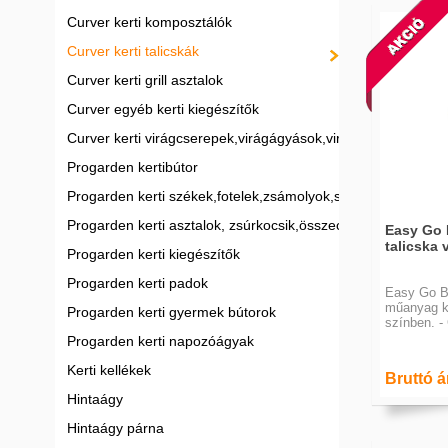
Curver kerti komposztálók
Curver kerti talicskák
Curver kerti grill asztalok
Curver egyéb kerti kiegészítők
Curver kerti virágcserepek,virágágyások,virágládák
Progarden kertibútor
Progarden kerti székek,fotelek,zsámolyok,strandszékek
Progarden kerti asztalok, zsúrkocsik,összecsukható asztalo
Easy Go 
talicska 
Progarden kerti kiegészítők
Progarden kerti padok
Easy Go Br
műanyag ke
Progarden kerti gyermek bútorok
színben. -
Progarden kerti napozóágyak
Kerti kellékek
Bruttó ár
Hintaágy
Hintaágy párna