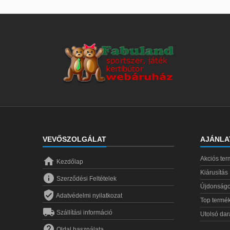
VEVŐSZOLGÁLAT
AJÁNLA

Akciós te
Kezdőlap
Kiárusítás

Szerződési Feltételek
Újdonság

Adatvédelmi nyilatkozat
Top termé

Szállítási információ
Utolsó da

Oldal használata