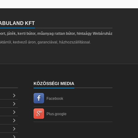
ABULAND KFT
ort, játék, kerti bútor, műanyag rattan bútor, hintaágy Webáruház
ktárról, kedvező áron, garanciával, házhozszállítással.
KÖZÖSSÉGI MEDIA

Facebook


Plus.google


