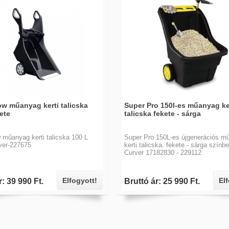
ow műanyag kerti talicska
Super Pro 150l-es műanyag ke
ete
talicska fekete - sárga
 műanyag kerti talicska 100 L
Super Pro 150L-es újgenerációs m
ver-227675
kerti talicska. fekete - sárga színbe
Curver 17182830 - 229112
Elfogyott!
El
r: 39 990 Ft.
Bruttó ár: 25 990 Ft.