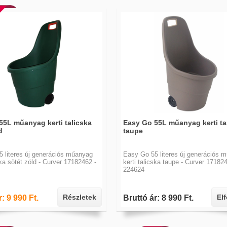
55L műanyag kerti talicska
Easy Go 55L műanyag kerti ta
d
taupe
 literes új generációs műanyag
Easy Go 55 literes új generációs 
ska sötét zöld - Curver 17182462 -
kerti talicska taupe - Curver 17182
224624
Részletek
El
: 9 990 Ft.
Bruttó ár: 8 990 Ft.