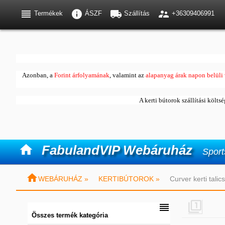




Termékek
ÁSZF
Szállítás
+36309406991
Azonban, a
Forint árfolyamának
, valamint az
alapanyag árak napon belüli 
A kerti bútorok szállítási költs

FabulandVIP Webáruház
Sport

WEBÁRUHÁZ »
KERTIBÚTOROK »
Curver kerti tali


Összes termék kategória