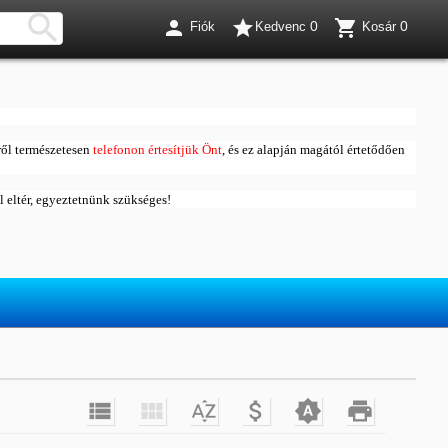




0
0
Fiók
Kedvenc
Kosár
ől természetesen
telefonon értesítjük Önt
, és ez alapján magától értetődően
ól eltér, egyeztetnünk szükséges!





