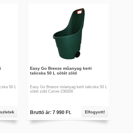
i
Easy Go Breeze műanyag kerti
talicska 50 L sötét zöld
cska 50 L
Easy Go Breeze műanyag kerti talicska 50 L
sötét zöld Curver-236500
szletek
Elfogyott!
Bruttó ár: 7 990 Ft.