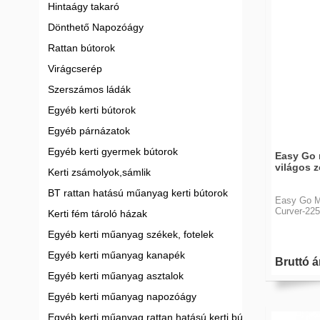
Hintaágy takaró
Dönthető Napozóágy
Rattan bútorok
Virágcserép
Szerszámos ládák
Egyéb kerti bútorok
Egyéb párnázatok
Egyéb kerti gyermek bútorok
Easy Go 
világos z
Kerti zsámolyok,sámlik
BT rattan hatású műanyag kerti bútorok
Easy Go Mű
Curver-22
Kerti fém tároló házak
Egyéb kerti műanyag székek, fotelek
Egyéb kerti műanyag kanapék
Bruttó ár
Egyéb kerti műanyag asztalok
Egyéb kerti műanyag napozóágy
Egyéb kerti műanyag rattan hatású kerti bútor garnitúrák