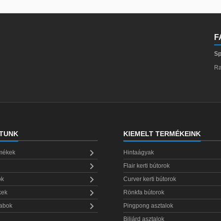
F
Sp
Ra
TUNK
KIEMELT TERMÉKEINK

rmékek
Hintaágyak

Flair kerti bútorok

ok
Curver kerti bútorok

kek
Rönkfa bútorok

rabok
Pingpong asztalok
Biliárd asztalok