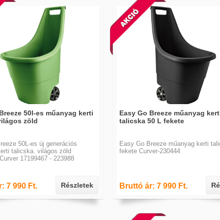
k
Breeze 50l-es műanyag kerti
Easy Go Breeze műanyag kert
világos zöld
talicska 50 L fekete
eeze 50L-es új generációs
Easy Go Breeze műanyag kerti tali
rti talicska. világos zöld
fekete Curver-230444
 Curver 17199467 - 223988
Részletek
Ré
: 7 990 Ft.
Bruttó ár: 7 990 Ft.