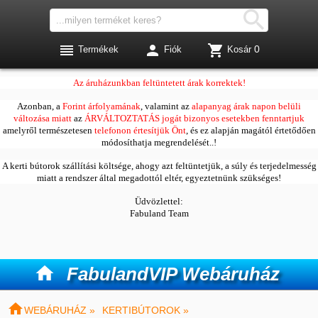




0
Termékek
Fiók
Kosár
Kedves Vásárlóink!
Az áruházunkban feltüntetett árak korrektek!
Azonban, a
Forint árfolyamának
, valamint az
alapanyag árak napon belüli
változása miatt
az
ÁRVÁLTOZTATÁS jogát bizonyos esetekben fenntartjuk
amelyről természetesen
telefonon értesítjük Önt
, és ez alapján magától értetődően
módosíthatja megrendelését..!
A kerti bútorok szállítási költsége, ahogy azt feltüntetjük, a súly és terjedelmesség
miatt a rendszer által megadottól eltér, egyeztetnünk szükséges!
Üdvözlettel:
Fabuland Team

FabulandVIP Webáruház

WEBÁRUHÁZ »
KERTIBÚTOROK »