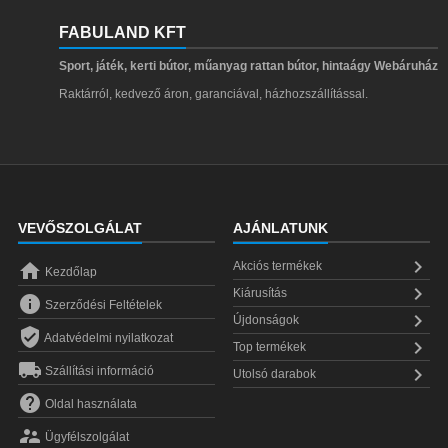
FABULAND KFT
Sport, játék, kerti bútor, műanyag rattan bútor, hintaágy Webáruház
Raktárról, kedvező áron, garanciával, házhozszállítással.
VEVŐSZOLGÁLAT
AJÁNLATUNK


Akciós termékek
Kezdőlap

Kiárusítás

Szerződési Feltételek

Újdonságok

Adatvédelmi nyilatkozat

Top termékek


Szállítási információ
Utolsó darabok

Oldal használata

Ügyfélszolgálat