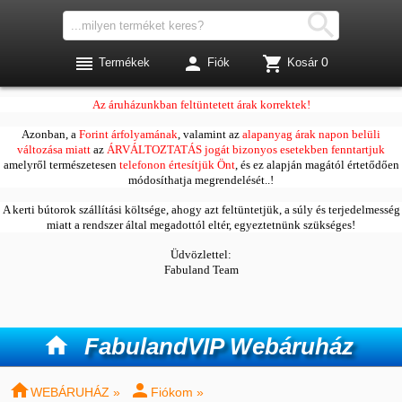




0
Termékek
Fiók
Kosár
Kedves Vásárlóink!
Az áruházunkban feltüntetett árak korrektek!
Azonban, a
Forint árfolyamának
, valamint az
alapanyag árak napon belüli
változása miatt
az
ÁRVÁLTOZTATÁS jogát bizonyos esetekben fenntartjuk
amelyről természetesen
telefonon értesítjük Önt
, és ez alapján magától értetődően
módosíthatja megrendelését..!
A kerti bútorok szállítási költsége, ahogy azt feltüntetjük, a súly és terjedelmesség
miatt a rendszer által megadottól eltér, egyeztetnünk szükséges!
Üdvözlettel:
Fabuland Team

FabulandVIP Webáruház


WEBÁRUHÁZ »
Fiókom »