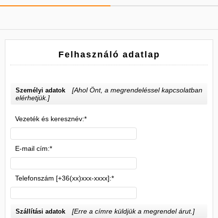
Felhasználó adatlap
[Ahol Önt, a megrendeléssel kapcsolatban
Személyi adatok
elérhetjük.]
Vezeték és keresznév:*
E-mail cím:*
Telefonszám [+36(xx)xxx-xxxx]:*
[Erre a címre küldjük a megrendel árut.]
Szállítási adatok