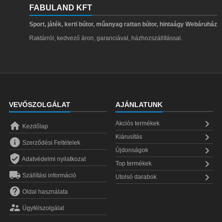
FABULAND KFT
Sport, játék, kerti bútor, műanyag rattan bútor, hintaágy Webáruház
Raktárról, kedvező áron, garanciával, házhozszállítással.
VEVŐSZOLGÁLAT
AJÁNLATUNK


Akciós termékek
Kezdőlap

Kiárusítás

Szerződési Feltételek

Újdonságok

Adatvédelmi nyilatkozat

Top termékek


Szállítási információ
Utolsó darabok

Oldal használata

Ügyfélszolgálat