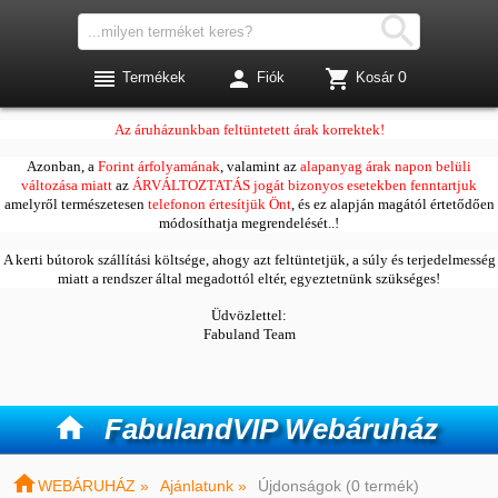




0
Termékek
Fiók
Kosár
Kedves Vásárlóink!
Az áruházunkban feltüntetett árak korrektek!
Azonban, a
Forint árfolyamának
, valamint az
alapanyag árak napon belüli
változása miatt
az
ÁRVÁLTOZTATÁS jogát bizonyos esetekben fenntartjuk
amelyről természetesen
telefonon értesítjük Önt
, és ez alapján magától értetődően
módosíthatja megrendelését..!
A kerti bútorok szállítási költsége, ahogy azt feltüntetjük, a súly és terjedelmesség
miatt a rendszer által megadottól eltér, egyeztetnünk szükséges!
Üdvözlettel:
Fabuland Team

FabulandVIP Webáruház

WEBÁRUHÁZ »
Ajánlatunk »
Újdonságok (0 termék)