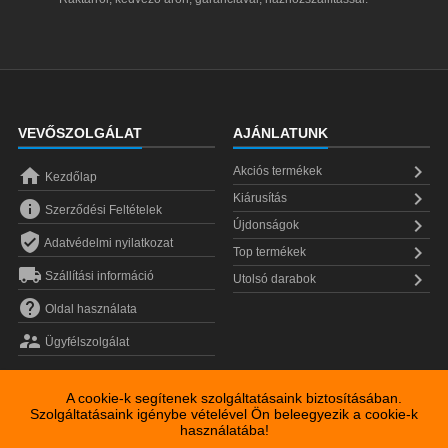
VEVŐSZOLGÁLAT
AJÁNLATUNK


Akciós termékek
Kezdőlap

Kiárusítás

Szerződési Feltételek

Újdonságok

Adatvédelmi nyilatkozat

Top termékek


Szállítási információ
Utolsó darabok

Oldal használata

Ügyfélszolgálat
A cookie-k segítenek szolgáltatásaink biztosításában.
Szolgáltatásaink igénybe vételével Ön beleegyezik a cookie-k
használatába!