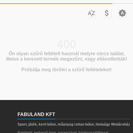



400
Ön olyan szűrő feltételt használ melyre nincs találat,
illetve a keresett termék megszűnt, vagy eltávolították!
Próbálja meg törölni a szűrő feltételeket!
FABULAND KFT
Sport, játék, kerti bútor, műanyag rattan bútor, hintaágy Webáruház
Raktárról, kedvező áron, garanciával, házhozszállítással.